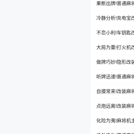
果断出牌!普通麻
冷静分析!充电宝
不恋小利!车钥匙
大局为重!打火机
做牌巧妙!隐形改
听牌迅速!普通麻
自摸常来!改装麻
点炮远离!改装麻
化险为夷!麻将机