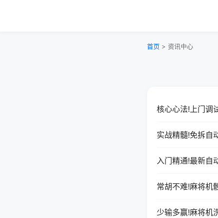
首页
> 资讯中心
核心心法!上门调
实战精髓!免拆自
入门精通!最新自
常胡不难!麻将机
少输多赢!麻将机