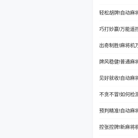
轻松胡牌!自动麻
巧打妙赢!万能遥
出奇制胜!麻将机
牌风稳健!普通麻
见好就收!自动麻
不贪不冒!如何检
预判精准!自动麻
控张控牌!新麻将