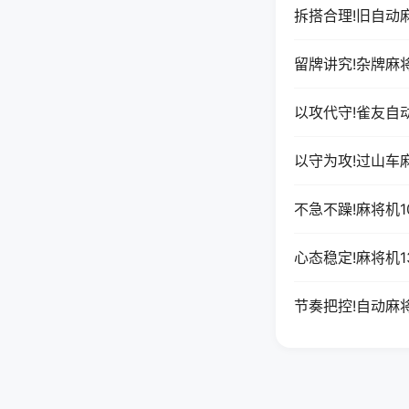
拆搭合理!旧自动
留牌讲究!杂牌麻
以攻代守!雀友自
以守为攻!过山车
不急不躁!麻将机
心态稳定!麻将机
节奏把控!自动麻