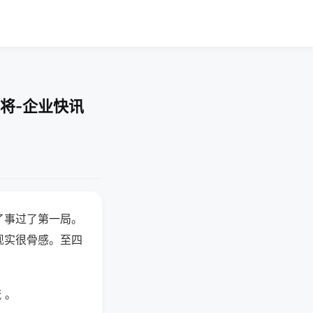
将-企业快讯
了事过了第一局。
现实很骨感。至四
 。