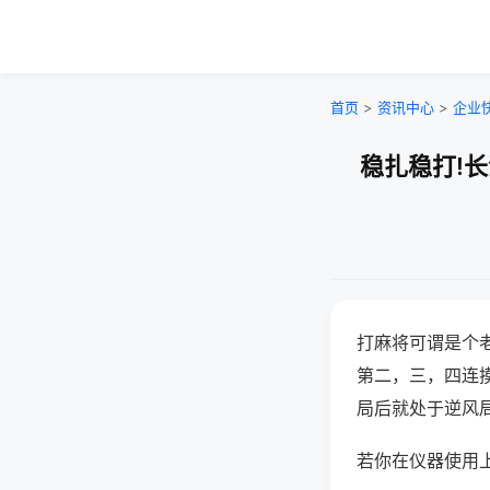
首页
>
资讯中心
>
企业
稳扎稳打!
打麻将可谓是个
第二，三，四连
局后就处于逆风
若你在仪器使用上