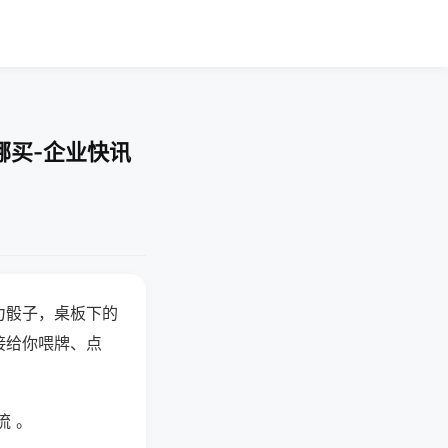
哪买-企业快讯
力骰子，桌板下的
接给你喂牌、点
流 。