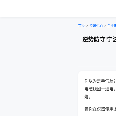
首页
>
资讯中心
>
企业
逆势防守!宁
你以为是手气差
电磁线圈一通电
炮。
若你在仪器使用上