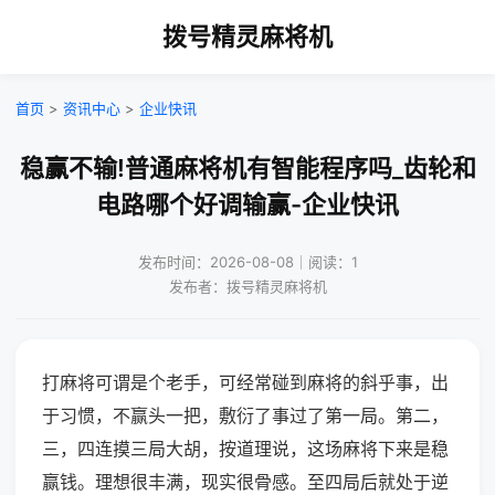
拨号精灵麻将机
首页
>
资讯中心
>
企业快讯
稳赢不输!普通麻将机有智能程序吗_齿轮和
电路哪个好调输赢-企业快讯
发布时间：2026-08-08｜阅读：1
发布者：拨号精灵麻将机
打麻将可谓是个老手，可经常碰到麻将的斜乎事，出
于习惯，不赢头一把，敷衍了事过了第一局。第二，
三，四连摸三局大胡，按道理说，这场麻将下来是稳
赢钱。理想很丰满，现实很骨感。至四局后就处于逆