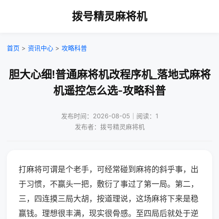
拨号精灵麻将机
首页
>
资讯中心
>
攻略科普
胆大心细!普通麻将机改程序机_落地式麻将
机遥控怎么选-攻略科普
发布时间：2026-08-05｜阅读：1
发布者：拨号精灵麻将机
打麻将可谓是个老手，可经常碰到麻将的斜乎事，出
于习惯，不赢头一把，敷衍了事过了第一局。第二，
三，四连摸三局大胡，按道理说，这场麻将下来是稳
赢钱。理想很丰满，现实很骨感。至四局后就处于逆