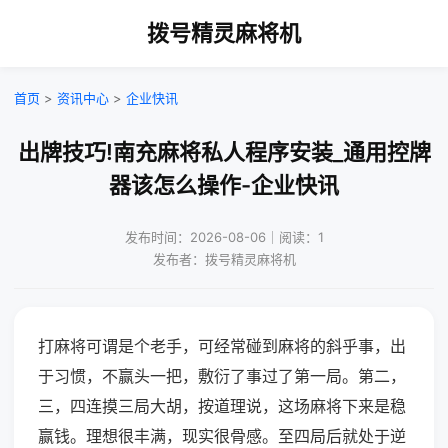
拨号精灵麻将机
首页
>
资讯中心
>
企业快讯
出牌技巧!南充麻将私人程序安装_通用控牌
器该怎么操作-企业快讯
发布时间：2026-08-06｜阅读：1
发布者：拨号精灵麻将机
打麻将可谓是个老手，可经常碰到麻将的斜乎事，出
于习惯，不赢头一把，敷衍了事过了第一局。第二，
三，四连摸三局大胡，按道理说，这场麻将下来是稳
赢钱。理想很丰满，现实很骨感。至四局后就处于逆