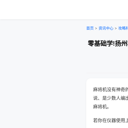
首页
>
资讯中心
>
攻略
零基础学!扬
麻将机没有神奇的
说、是少数人编
麻将机。
若你在仪器使用上