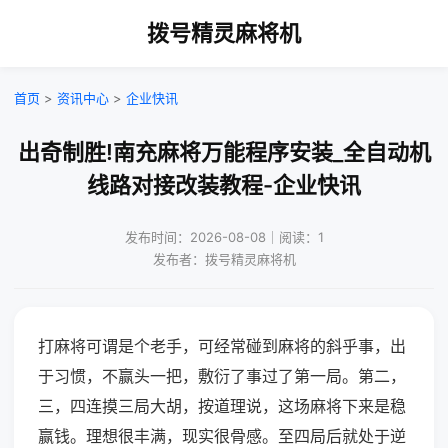
拨号精灵麻将机
首页
>
资讯中心
>
企业快讯
出奇制胜!南充麻将万能程序安装_全自动机
线路对接改装教程-企业快讯
发布时间：2026-08-08｜阅读：1
发布者：拨号精灵麻将机
打麻将可谓是个老手，可经常碰到麻将的斜乎事，出
于习惯，不赢头一把，敷衍了事过了第一局。第二，
三，四连摸三局大胡，按道理说，这场麻将下来是稳
赢钱。理想很丰满，现实很骨感。至四局后就处于逆