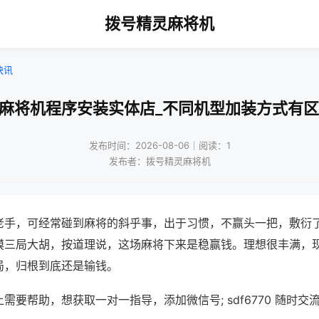
拨号精灵麻将机
快讯
兴麻将机程序安装实体店_不同机型加装方式有区
发布时间：2026-08-06｜阅读：1
发布者：拨号精灵麻将机
老手，可经常碰到麻将的斜乎事，出于习惯，不赢头一把，敷衍
摸三局大胡，按道理说，这场麻将下来是稳赢钱。理想很丰满，
局，归根到底还是输钱。
需要帮助，想获取一对一指导，添加微信号; sdf6770 随时交流