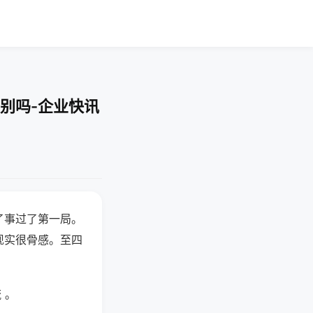
别吗-企业快讯
了事过了第一局。
现实很骨感。至四
 。