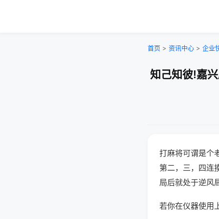
首页
>
资讯中心
>
企业
知己知彼!嘉
打麻将可谓是个
第二，三，四连
局后就处于逆风
若你在仪器使用上