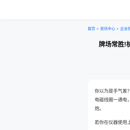
首页
>
资讯中心
>
企业
牌场常胜!
你以为是手气差
电磁线圈一通电
炮。
若你在仪器使用上