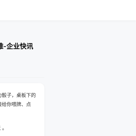
难-企业快讯
力骰子，桌板下的
接给你喂牌、点
 。