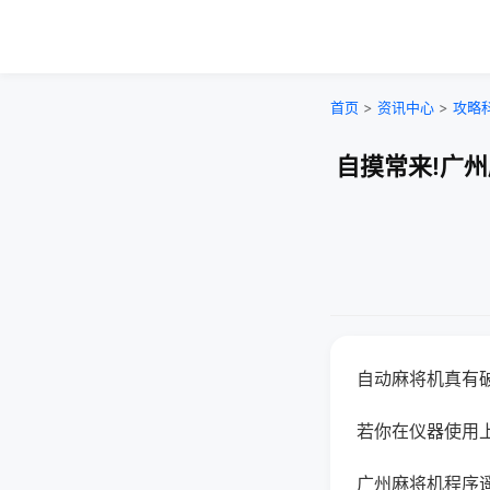
首页
>
资讯中心
>
攻略
自摸常来!广
自动麻将机真有
若你在仪器使用上
广州麻将机程序