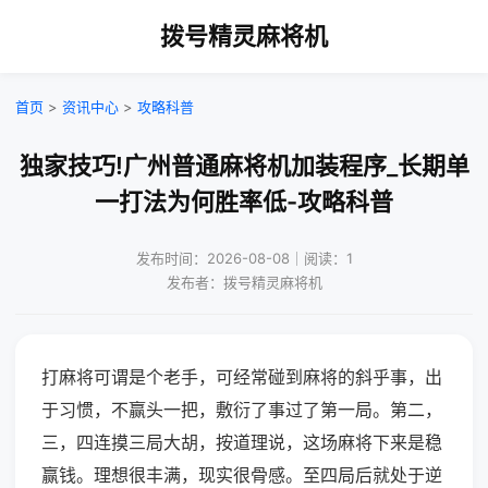
拨号精灵麻将机
首页
>
资讯中心
>
攻略科普
独家技巧!广州普通麻将机加装程序_长期单
一打法为何胜率低-攻略科普
发布时间：2026-08-08｜阅读：1
发布者：拨号精灵麻将机
打麻将可谓是个老手，可经常碰到麻将的斜乎事，出
于习惯，不赢头一把，敷衍了事过了第一局。第二，
三，四连摸三局大胡，按道理说，这场麻将下来是稳
赢钱。理想很丰满，现实很骨感。至四局后就处于逆