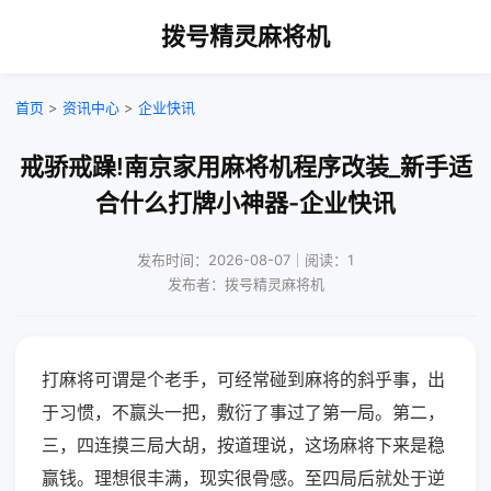
拨号精灵麻将机
首页
>
资讯中心
>
企业快讯
戒骄戒躁!南京家用麻将机程序改装_新手适
合什么打牌小神器-企业快讯
发布时间：2026-08-07｜阅读：1
发布者：拨号精灵麻将机
打麻将可谓是个老手，可经常碰到麻将的斜乎事，出
于习惯，不赢头一把，敷衍了事过了第一局。第二，
三，四连摸三局大胡，按道理说，这场麻将下来是稳
赢钱。理想很丰满，现实很骨感。至四局后就处于逆