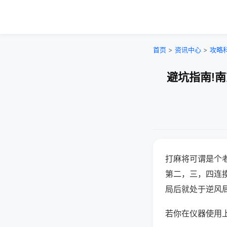
首页
>
资讯中心
>
攻略
避坑指南!
打麻将可谓是个
第二，三，四连
局后就处于逆风
若你在仪器使用上