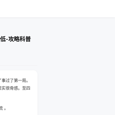
低-攻略科普
了事过了第一局。
现实很骨感。至四
流 。