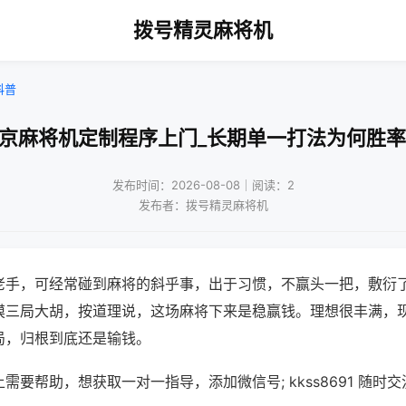
拨号精灵麻将机
科普
南京麻将机定制程序上门_长期单一打法为何胜率
发布时间：2026-08-08｜阅读：2
发布者：拨号精灵麻将机
老手，可经常碰到麻将的斜乎事，出于习惯，不赢头一把，敷衍
摸三局大胡，按道理说，这场麻将下来是稳赢钱。理想很丰满，
局，归根到底还是输钱。
需要帮助，想获取一对一指导，添加微信号; kkss8691 随时交