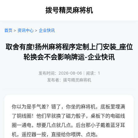
拨号精灵麻将机
首页
>
资讯中心
>
企业快讯
取舍有度!扬州麻将程序定制上门安装_座位
轮换会不会影响牌运-企业快讯
发布时间：2026-08-06｜阅读：1
发布者：拨号精灵麻将机
你以为是手气差？错了，你坐的麻将机，底板里埋满
了铜线圈！他们早就换了磁力骰子，桌板下的电磁线
圈一通电，想要几点就几点。后台那小子戴着蓝牙耳
机，遥控器一按，直接给你喂牌、点炮。