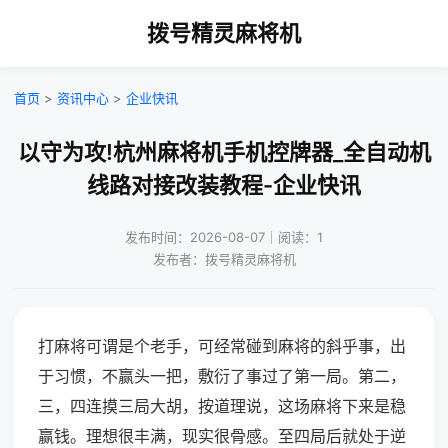
拨号精灵麻将机
首页
>
资讯中心
>
企业快讯
以守为攻!杭州麻将机手机控牌器_全自动机
线路对接改装教程-企业快讯
发布时间：2026-08-07｜阅读：1
发布者：拨号精灵麻将机
打麻将可谓是个老手，可经常碰到麻将的斜乎事，出
于习惯，不赢头一把，敷衍了事过了第一局。第二，
三，四连摸三局大胡，按道理说，这场麻将下来是稳
赢钱。理想很丰满，现实很骨感。至四局后就处于逆