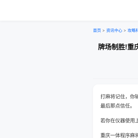
首页
>
资讯中心
>
攻略
牌场制胜!重
打麻将记住，你
最后那点信任。
若你在仪器使用上
重庆一体程序麻