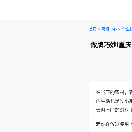
首页
>
资讯中心
>
企业
做牌巧妙!重
在当下的农村，
的生活也是过小
会时不时的到村
若你在仪器使用上