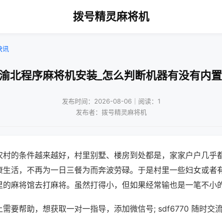
拨号精灵麻将机
快讯
庆渝北程序麻将机安装_怎么判断机器有没有内置
发布时间：2026-08-06｜阅读：1
发布者：拨号精灵麻将机
农村的条件越来越好，村里别墅、楼房到处都是，家家户户几乎
康生活，不再为一日三餐为而奔波劳碌。于是村里一些妇女或者
里的麻将馆去打麻将。虽然打得小，但如果经常输也是一笔不小
需要帮助，想获取一对一指导，添加微信号; sdf6770 随时交流