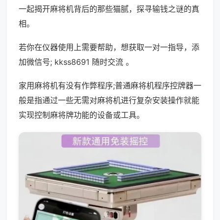
一起揭开麻将机背后的那些猫腻，探寻输钱之谜的真
相。
若你在仪器使用上需要帮助，想获取一对一指导，添
加微信号; kkss8691 随时交流 。
家用麻将机有没有作弊程序;普通麻将机程序控牌器一
般是指通过一些无需对麻将机进行复杂安装操作就能
实现控制麻将牌功能的设备或工具。