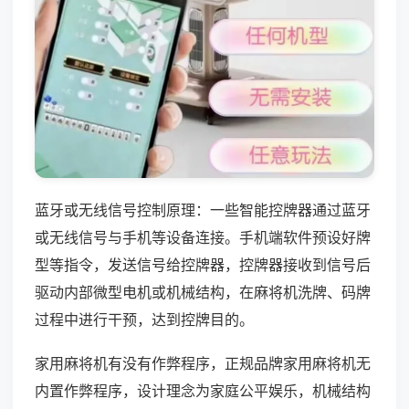
蓝牙或无线信号控制原理：一些智能控牌器通过蓝牙
或无线信号与手机等设备连接。手机端软件预设好牌
型等指令，发送信号给控牌器，控牌器接收到信号后
驱动内部微型电机或机械结构，在麻将机洗牌、码牌
过程中进行干预，达到控牌目的。
家用麻将机有没有作弊程序，正规品牌家用麻将机无
内置作弊程序，设计理念为家庭公平娱乐，机械结构