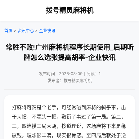
拨号精灵麻将机
首页
>
资讯中心
>
企业快讯
常胜不败!广州麻将机程序长期使用_后期听
牌怎么选张提高胡率-企业快讯
发布时间：2026-08-09｜阅读：1
发布者：拨号精灵麻将机
打麻将可谓是个老手，可经常碰到麻将的斜乎事，出
于习惯，不赢头一把，敷衍了事过了第一局。第二，
三，四连摸三局大胡，按道理说，这场麻将下来是稳
赢钱。理想很丰满，现实很骨感。至四局后就处于逆