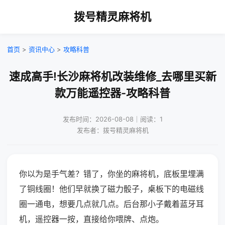
拨号精灵麻将机
首页
>
资讯中心
>
攻略科普
速成高手!长沙麻将机改装维修_去哪里买新
款万能遥控器-攻略科普
发布时间：2026-08-08｜阅读：1
发布者：拨号精灵麻将机
你以为是手气差？错了，你坐的麻将机，底板里埋满
了铜线圈！他们早就换了磁力骰子，桌板下的电磁线
圈一通电，想要几点就几点。后台那小子戴着蓝牙耳
机，遥控器一按，直接给你喂牌、点炮。