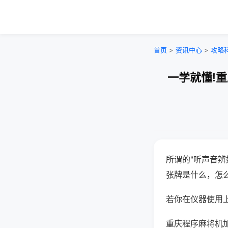
首页
>
资讯中心
>
攻略
一学就懂!
所谓的"听声音辨
张牌是什么，怎
若你在仪器使用上
重庆程序麻将机