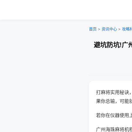
首页
>
资讯中心
>
攻略
避坑防坑!广
打麻将实用秘诀
果你总输，可能
若你在仪器使用上
广州海珠麻将机