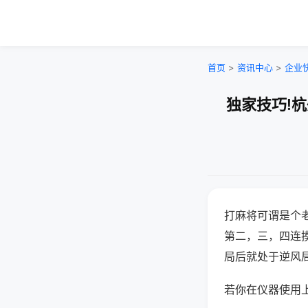
首页
>
资讯中心
>
企业
独家技巧!
打麻将可谓是个
第二，三，四连
局后就处于逆风
若你在仪器使用上