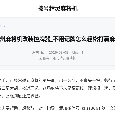
拨号精灵麻将机
快讯
杭州麻将机改装控牌器_不用记牌怎么轻松打赢麻
发布时间：2026-08-08｜阅读：1
发布者：拨号精灵麻将机
老手，可经常碰到麻将的斜乎事，出于习惯，不赢头一把，敷衍
摸三局大胡，按道理说，这场麻将下来是稳赢钱。理想很丰满，
局，归根到底还是输钱。
需要帮助，想获取一对一指导，添加微信号; kkss8691 随时交