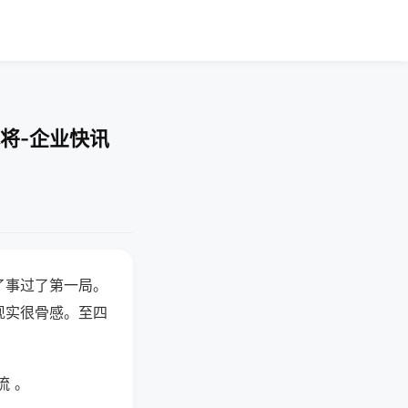
将-企业快讯
了事过了第一局。
现实很骨感。至四
流 。