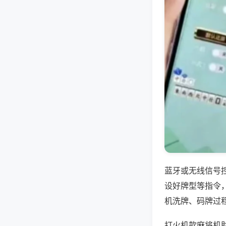
蓝牙或无线信号
设好牌型等指令
机洗牌、码牌过
打火机款麻将机