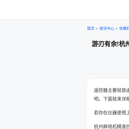
首页
>
资讯中心
>
攻略
游刃有余!杭
遥控器主要就是
吧。下面就来详
若你在仪器使用上
杭州麻将机精准