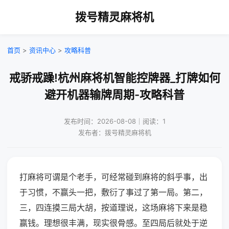
拨号精灵麻将机
首页
>
资讯中心
>
攻略科普
戒骄戒躁!杭州麻将机智能控牌器_打牌如何
避开机器输牌周期-攻略科普
发布时间：2026-08-08｜阅读：1
发布者：拨号精灵麻将机
打麻将可谓是个老手，可经常碰到麻将的斜乎事，出
于习惯，不赢头一把，敷衍了事过了第一局。第二，
三，四连摸三局大胡，按道理说，这场麻将下来是稳
赢钱。理想很丰满，现实很骨感。至四局后就处于逆