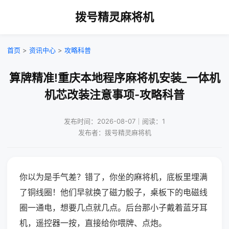
拨号精灵麻将机
首页
>
资讯中心
>
攻略科普
算牌精准!重庆本地程序麻将机安装_一体机
机芯改装注意事项-攻略科普
发布时间：2026-08-07｜阅读：1
发布者：拨号精灵麻将机
你以为是手气差？错了，你坐的麻将机，底板里埋满
了铜线圈！他们早就换了磁力骰子，桌板下的电磁线
圈一通电，想要几点就几点。后台那小子戴着蓝牙耳
机，遥控器一按，直接给你喂牌、点炮。