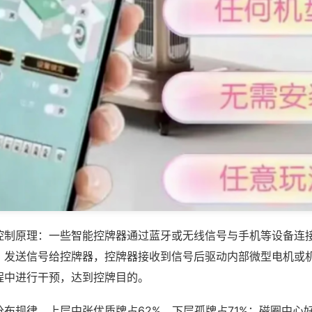
控制原理：一些智能控牌器通过蓝牙或无线信号与手机等设备连
，发送信号给控牌器，控牌器接收到信号后驱动内部微型电机或
程中进行干预，达到控牌目的。
布规律，上层中张优质牌占62%、下层孤牌占71%；磁圈中心