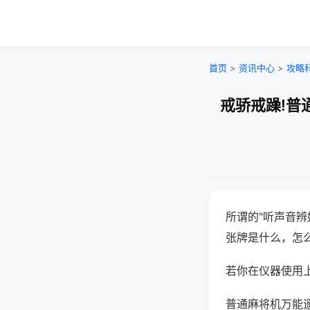
首页
>
资讯中心
>
攻略
戒骄戒躁!普
所谓的"听声音辨
张牌是什么，怎
若你在仪器使用上
普通麻将机万能