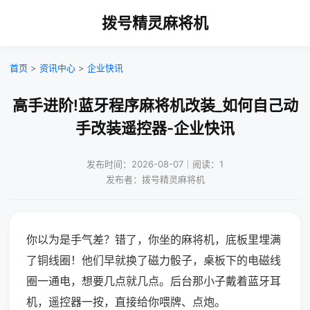
拨号精灵麻将机
首页
>
资讯中心
>
企业快讯
高手进阶!蓝牙程序麻将机改装_如何自己动
手改装遥控器-企业快讯
发布时间：2026-08-07｜阅读：1
发布者：拨号精灵麻将机
你以为是手气差？错了，你坐的麻将机，底板里埋满
了铜线圈！他们早就换了磁力骰子，桌板下的电磁线
圈一通电，想要几点就几点。后台那小子戴着蓝牙耳
机，遥控器一按，直接给你喂牌、点炮。