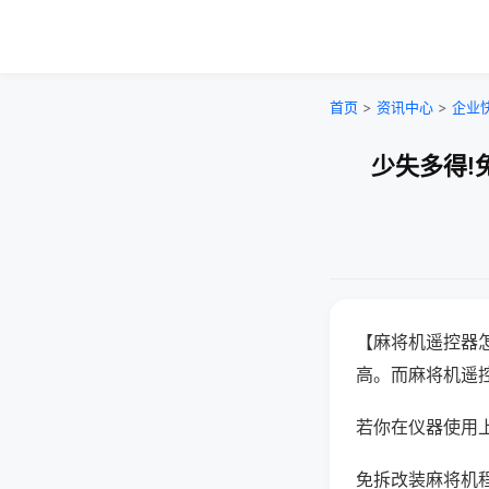
首页
>
资讯中心
>
企业
少失多得!
【麻将机遥控器
高。而麻将机遥
若你在仪器使用上
免拆改装麻将机