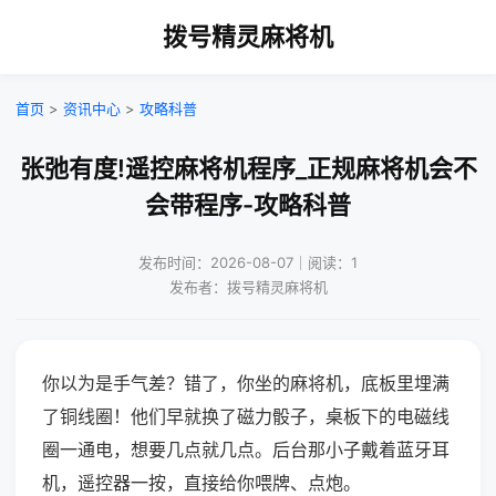
拨号精灵麻将机
首页
>
资讯中心
>
攻略科普
张弛有度!遥控麻将机程序_正规麻将机会不
会带程序-攻略科普
发布时间：2026-08-07｜阅读：1
发布者：拨号精灵麻将机
你以为是手气差？错了，你坐的麻将机，底板里埋满
了铜线圈！他们早就换了磁力骰子，桌板下的电磁线
圈一通电，想要几点就几点。后台那小子戴着蓝牙耳
机，遥控器一按，直接给你喂牌、点炮。