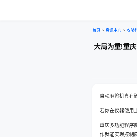
首页
>
资讯中心
>
攻略
大局为重!重
自动麻将机真有
若你在仪器使用上
重庆多功能程序
作就能实现控制