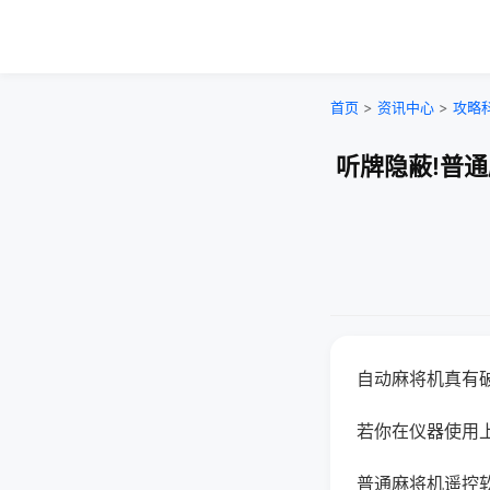
首页
>
资讯中心
>
攻略
听牌隐蔽!普
自动麻将机真有
若你在仪器使用上
普通麻将机遥控