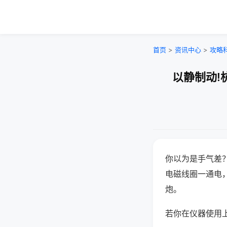
首页
>
资讯中心
>
攻略
以静制动!
你以为是手气差
电磁线圈一通电
炮。
若你在仪器使用上