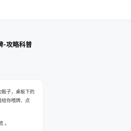
牌-攻略科普
力骰子，桌板下的
接给你喂牌、点
流 。