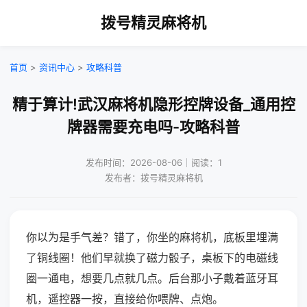
拨号精灵麻将机
首页
>
资讯中心
>
攻略科普
精于算计!武汉麻将机隐形控牌设备_通用控
牌器需要充电吗-攻略科普
发布时间：2026-08-06｜阅读：1
发布者：拨号精灵麻将机
你以为是手气差？错了，你坐的麻将机，底板里埋满
了铜线圈！他们早就换了磁力骰子，桌板下的电磁线
圈一通电，想要几点就几点。后台那小子戴着蓝牙耳
机，遥控器一按，直接给你喂牌、点炮。