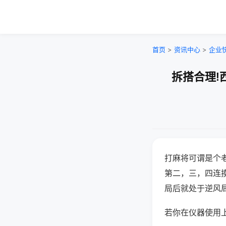
首页
>
资讯中心
>
企业
拆搭合理!
打麻将可谓是个
第二，三，四连
局后就处于逆风
若你在仪器使用上