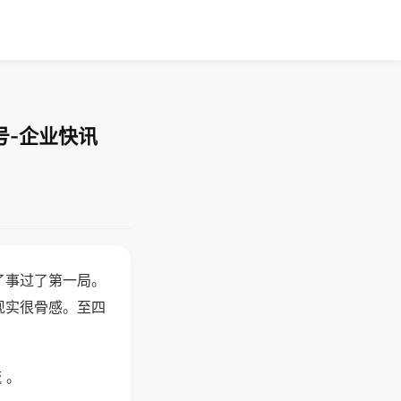
号-企业快讯
了事过了第一局。
现实很骨感。至四
 。