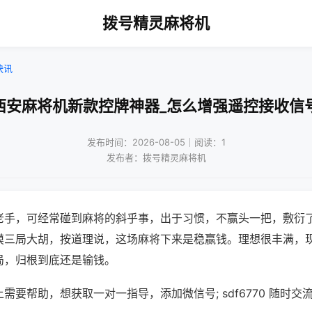
拨号精灵麻将机
快讯
西安麻将机新款控牌神器_怎么增强遥控接收信
发布时间：2026-08-05｜阅读：1
发布者：拨号精灵麻将机
老手，可经常碰到麻将的斜乎事，出于习惯，不赢头一把，敷衍
摸三局大胡，按道理说，这场麻将下来是稳赢钱。理想很丰满，
局，归根到底还是输钱。
需要帮助，想获取一对一指导，添加微信号; sdf6770 随时交流