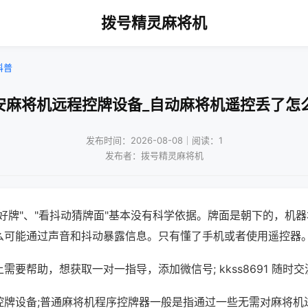
拨号精灵麻将机
科普
安麻将机远程控牌设备_自动麻将机遥控丢了怎
发布时间：2026-08-08｜阅读：1
发布者：拨号精灵麻将机
好牌"、"看抖动猜牌面"基本没有科学依据。牌面是朝下的，机
么可能通过声音和抖动暴露信息。只有懂了手机或者使用遥控器
需要帮助，想获取一对一指导，添加微信号; kkss8691 随时交
控牌设备;普通麻将机程序控牌器一般是指通过一些无需对麻将机