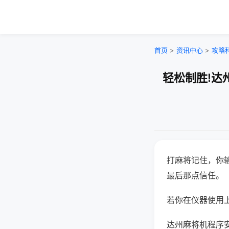
首页
>
资讯中心
>
攻略
轻松制胜!达
打麻将记住，你
最后那点信任。
若你在仪器使用上
达州麻将机程序