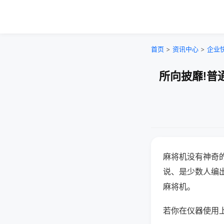
首页
>
资讯中心
>
企业
所向披靡!普
麻将机没有神奇的
说、是少数人编
麻将机。
若你在仪器使用上