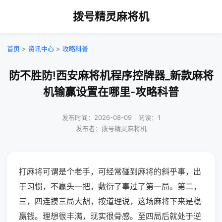
拨号精灵麻将机
首页
>
资讯中心
>
攻略科普
防不胜防!西安麻将机程序控牌器_新款麻将
机输赢设置在哪里-攻略科普
发布时间：2026-08-09｜阅读：1
发布者：拨号精灵麻将机
打麻将可谓是个老手，可经常碰到麻将的斜乎事，出
于习惯，不赢头一把，敷衍了事过了第一局。第二，
三，四连摸三局大胡，按道理说，这场麻将下来是稳
赢钱。理想很丰满，现实很骨感。至四局后就处于逆