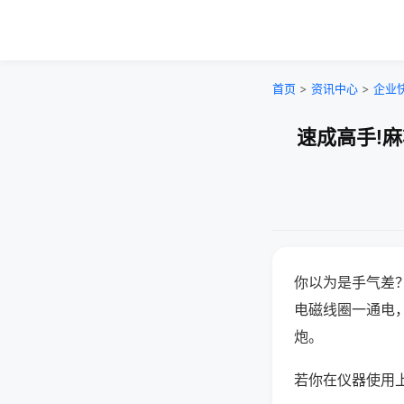
首页
>
资讯中心
>
企业
速成高手!
你以为是手气差
电磁线圈一通电
炮。
若你在仪器使用上