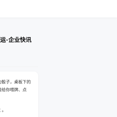
运-企业快讯
力骰子，桌板下的
接给你喂牌、点
 。