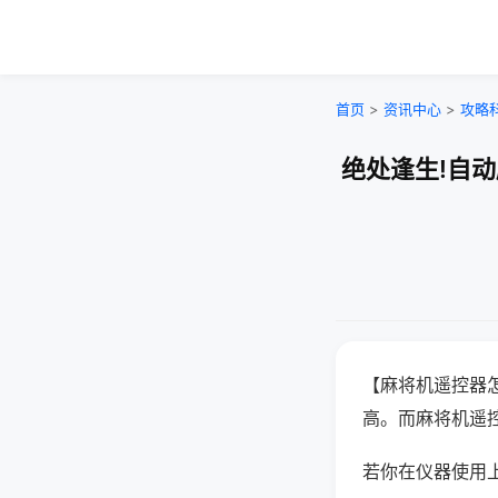
首页
>
资讯中心
>
攻略
绝处逢生!自
【麻将机遥控器
高。而麻将机遥
若你在仪器使用上