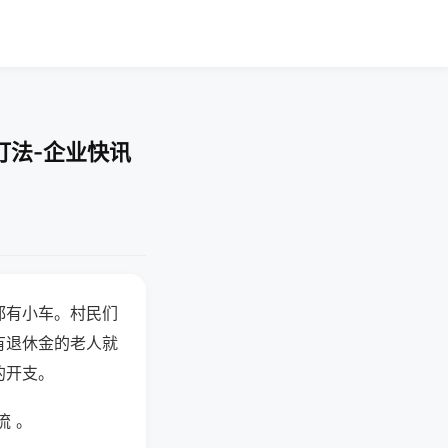
打法-企业快讯
都有小车。村民们
有退休金的老人就
的开支。
流 。