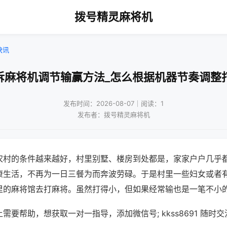
拨号精灵麻将机
快讯
拆麻将机调节输赢方法_怎么根据机器节奏调整
发布时间：2026-08-07｜阅读：1
发布者：拨号精灵麻将机
农村的条件越来越好，村里别墅、楼房到处都是，家家户户几乎
康生活，不再为一日三餐为而奔波劳碌。于是村里一些妇女或者
里的麻将馆去打麻将。虽然打得小，但如果经常输也是一笔不小
需要帮助，想获取一对一指导，添加微信号; kkss8691 随时交