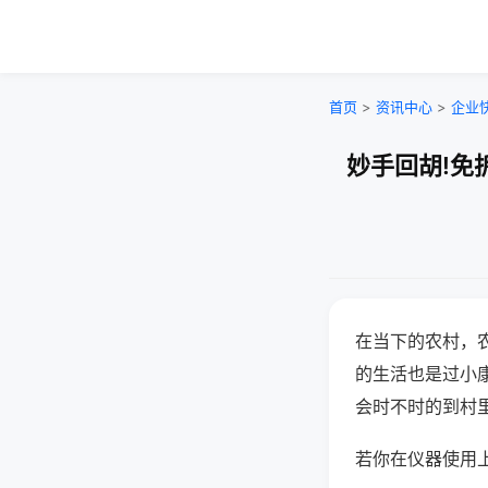
首页
>
资讯中心
>
企业
妙手回胡!免
在当下的农村，
的生活也是过小
会时不时的到村
若你在仪器使用上