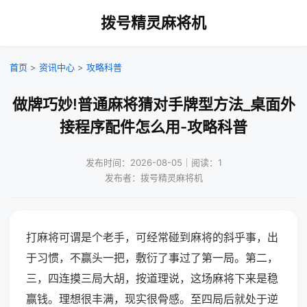
拨号精灵麻将机
首页
>
资讯中心
>
攻略科普
做牌巧妙!普通麻将猜对手牌型方法_桌面外
接程序配件怎么用-攻略科普
发布时间：2026-08-05｜阅读：1
发布者：拨号精灵麻将机
打麻将可谓是个老手，可经常碰到麻将的斜乎事，出
于习惯，不赢头一把，敷衍了事过了第一局。第二，
三，四连摸三局大胡，按道理说，这场麻将下来是稳
赢钱。理想很丰满，现实很骨感。至四局后就处于逆