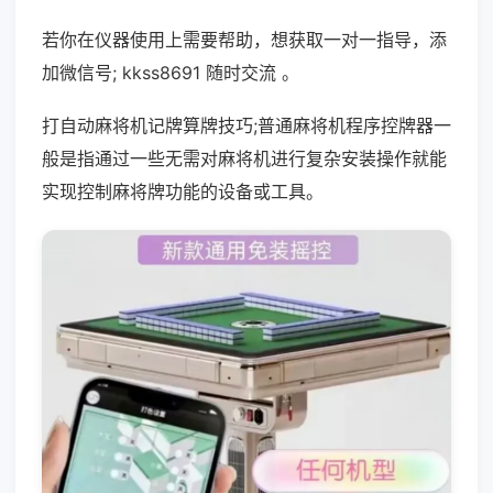
若你在仪器使用上需要帮助，想获取一对一指导，添
加微信号; kkss8691 随时交流 。
打自动麻将机记牌算牌技巧;普通麻将机程序控牌器一
般是指通过一些无需对麻将机进行复杂安装操作就能
实现控制麻将牌功能的设备或工具。