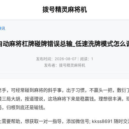
拨号精灵麻将机
快讯
自动麻将杠牌碰牌错误总输_低速洗牌模式怎么
发布时间：2026-08-07｜阅读：1
发布者：拨号精灵麻将机
老手，可经常碰到麻将的斜乎事，出于习惯，不赢头一把，敷衍
摸三局大胡，按道理说，这场麻将下来是稳赢钱。理想很丰满，
局，归根到底还是输钱。
需要帮助，想获取一对一指导，添加微信号; kkss8691 随时交