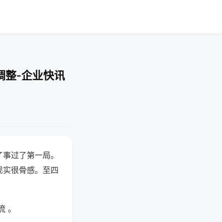
调整-企业快讯
了事过了第一局。
现实很骨感。至四
流 。