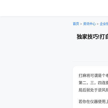
首页
>
资讯中心
>
企业
独家技巧!打
打麻将可谓是个
第二，三，四连
局后就处于逆风
若你在仪器使用上