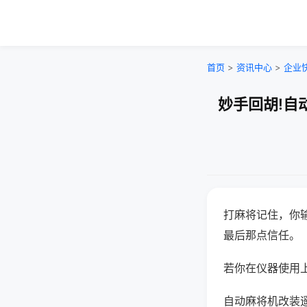
首页
>
资讯中心
>
企业
妙手回胡!自
打麻将记住，你
最后那点信任。
若你在仪器使用上
自动麻将机改装